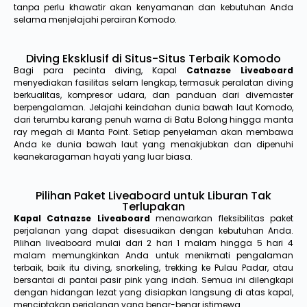
tanpa perlu khawatir akan kenyamanan dan kebutuhan Anda
selama menjelajahi perairan Komodo.
Diving Eksklusif di Situs-Situs Terbaik Komodo
Bagi para pecinta diving, Kapal
Catnazse Liveaboard
menyediakan fasilitas selam lengkap, termasuk peralatan diving
berkualitas, kompresor udara, dan panduan dari divemaster
berpengalaman. Jelajahi keindahan dunia bawah laut Komodo,
dari terumbu karang penuh warna di Batu Bolong hingga manta
ray megah di Manta Point. Setiap penyelaman akan membawa
Anda ke dunia bawah laut yang menakjubkan dan dipenuhi
keanekaragaman hayati yang luar biasa.
Pilihan Paket Liveaboard untuk Liburan Tak
Terlupakan
Kapal Catnazse Liveaboard
menawarkan fleksibilitas paket
perjalanan yang dapat disesuaikan dengan kebutuhan Anda.
Pilihan liveaboard mulai dari 2 hari 1 malam hingga 5 hari 4
malam memungkinkan Anda untuk menikmati pengalaman
terbaik, baik itu diving, snorkeling, trekking ke Pulau Padar, atau
bersantai di pantai pasir pink yang indah. Semua ini dilengkapi
dengan hidangan lezat yang disiapkan langsung di atas kapal,
menciptakan perjalanan yang benar-benar istimewa.