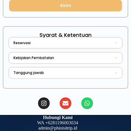
Kirim
Syarat & Ketentuan
Reservasi
Kebijakan Pembatalan
Tanggung jawab
Hubungi Kami
WA +6281196003034
admin@phinisitrip.id