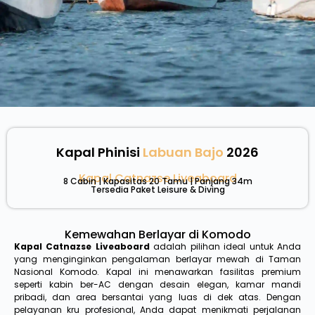
Kapal Phinisi
Labuan Bajo
2026
Kapal Catnazse Liveaboard
8 Cabin | Kapasitas 20 Tamu | Panjang 34m
Tersedia Paket Leisure & Diving
Kemewahan Berlayar di Komodo
Kapal Catnazse Liveaboard
adalah pilihan ideal untuk Anda
yang menginginkan pengalaman berlayar mewah di Taman
Nasional Komodo. Kapal ini menawarkan fasilitas premium
seperti kabin ber-AC dengan desain elegan, kamar mandi
pribadi, dan area bersantai yang luas di dek atas. Dengan
pelayanan kru profesional, Anda dapat menikmati perjalanan