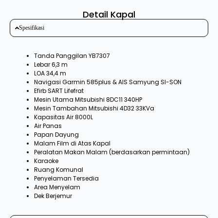
Detail Kapal
Spesifikasi
Tanda Panggilan YB7307
Lebar 6,3 m
LOA 34,4 m
Navigasi Garmin 585plus & AIS Samyung SI-SON
Efirb SART Lifefrat
Mesin Utama Mitsubishi 8DC11 340HP
Mesin Tambahan Mitsubishi 4D32 33KVa
Kapasitas Air 8000L
Air Panas
Papan Dayung
Malam Film di Atas Kapal
Peralatan Makan Malam (berdasarkan permintaan)
Karaoke
Ruang Komunal
Penyelaman Tersedia
Area Menyelam
Dek Berjemur