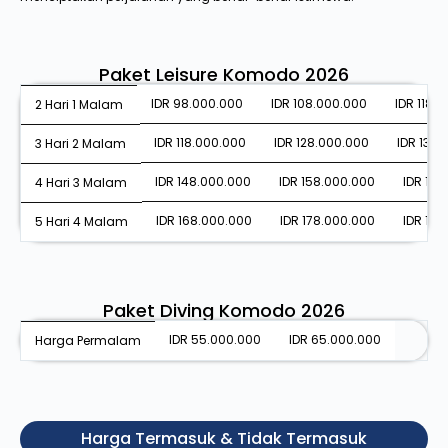
Paket Leisure Komodo 2026
IDR 98.000.000
IDR 108.000.000
IDR 118.
2 Hari 1 Malam
IDR 118.000.000
IDR 128.000.000
IDR 138.
3 Hari 2 Malam
IDR 148.000.000
IDR 158.000.000
IDR 168
4 Hari 3 Malam
IDR 168.000.000
IDR 178.000.000
IDR 188
5 Hari 4 Malam
Paket Diving Komodo 2026
IDR 55.000.000
IDR 65.000.000
Harga Permalam
Harga Termasuk & Tidak Termasuk