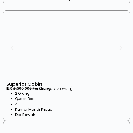
Superior Cabin
IDR. 8.000.000 Per Orang
(Minimal pemesanan untuk 2 Orang)
2 Orang
Queen Bed
AC
Kamar Mandi Pribadi
Dek Bawah