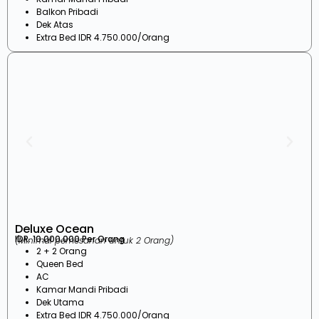
Balkon Pribadi
Dek Atas
Extra Bed IDR 4.750.000/Orang
Deluxe Ocean
IDR. 10.000.000 Per Orang
(Minimal pemesanan untuk 2 Orang)
2 + 2 Orang
Queen Bed
AC
Kamar Mandi Pribadi
Dek Utama
Extra Bed IDR 4.750.000/Orang