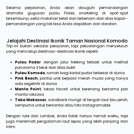
Selama perjalanan, Anda akan disuguhi pemandangan
dramatis gugusan pulau Flores, snorkeling di spot-spot
tersembunyi, serta matahari terbit dan terbenam dari atas kapal—
pemandangan yang tak bisa Anda dapatkan dari daratan.
Jelajahi Destinasi Ikonik Taman Nasional Komodo
Trip ini bukan sekadar pelayaran, tapi petualangan menyeluruh
yang mencakup destinasi-destinasi ikonik seperti:
Pulau Padar
dengan jalur trekking terbaik untuk melihat
panorama 3 teluk dari atas bukit.
Pulau Komodo
, rumah bagi kadal purba terbesar di dunia.
Pink Beach
, pantai unik berpasir merah muda yang hanya
ada segelintir di dunia.
Manta Point
, lokasi favorit untuk berenang bersama pari
manta raksasa.
Taka Makassar
, sandbank mungil di tengah laut biru jernih,
sempurna untuk bersantai atau foto Instagramable.
Dengan rute dari Lombok, Anda tidak hanya hemat waktu, tapi
juga menikmati pengalaman laut lepas yang lebih panjang dan
intim.