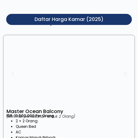
Daftar Harga Kamar (2025)
Pilih jenis kamar di bawah ini
Master Ocean Balcony
IDR. 10.500.000 Per Orang
(Minimal pemesanan untuk 2 Orang)
2 + 2 Orang
Queen Bed
AC
Kamar Mandi Pribadi