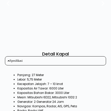
kondisi cuaca)
Pulau Kelor
Berangkat ke Pelabuhan Labuan Bajo 12.00
Catatan
: (rencana perjalanan dapat berubah tergantung
kondisi cuaca)
Detail Kapal
Spesifikasi
Panjang: 27 Meter
Lebar: 5,75 Meter
Kecepatan Jelajah: 7 – 10 knot
Kapasitas Air Tawar: 6000 Liter
Kapasitas Bahan Bakar: 3000 Liter
Mesin: Mitsubishi 6D22, Mitsubishi 10D2 2
Generator: 2 Generator 24 Jam
Navigasi: Kompas, Radar, AIS, GPS, Peta
Radio: Radio VHF