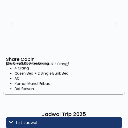
Share Cabin
IDR. 6.750.000 Per Orang
(Minimal pemesanan untuk 1 Orang)
4 Orang
Queen Bed + 2 Single Bunk Bed
AC
Kamar Mandi Pribadi
Dek Bawah
Jadwal Trip 2025
List Jadwal