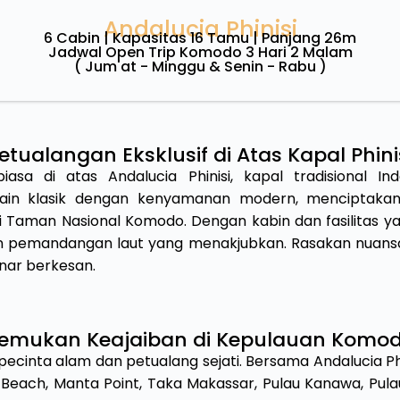
Andalucia Phinisi
6 Cabin | Kapasitas 16 Tamu | Panjang 26m
Jadwal Open Trip Komodo 3 Hari 2 Malam
( Jum'at - Minggu & Senin - Rabu )
etualangan Eksklusif di Atas Kapal Phini
iasa di atas Andalucia Phinisi, kapal tradisional I
in klasik dengan kenyamanan modern, menciptakan 
di Taman Nasional Komodo. Dengan kabin dan fasilitas 
 pemandangan laut yang menakjubkan. Rasakan nuansa 
nar berkesan.
emukan Keajaiban di Kepulauan Komo
ecinta alam dan petualang sejati. Bersama Andalucia Phin
k Beach, Manta Point, Taka Makassar, Pulau Kanawa, Pula