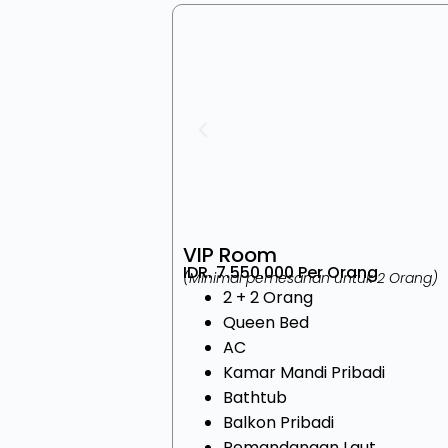
VIP Room
IDR. 7.550.000 Per Orang
(Minimal pemesanan untuk 2 Orang)
2 + 2 Orang
Queen Bed
AC
Kamar Mandi Pribadi
Bathtub
Balkon Pribadi
Pemandangan Laut