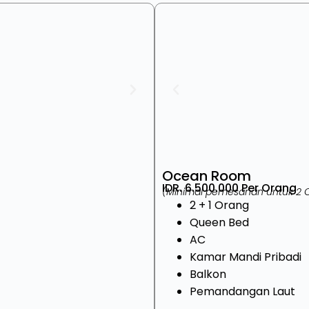
Ocean Room
IDR. 6.500.000 Per Orang
(Minimal pemesanan untuk 2 
2 + 1 Orang
Queen Bed
AC
Kamar Mandi Pribadi
Balkon
Pemandangan Laut