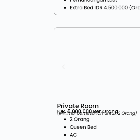
Extra Bed IDR 4.500.000 (Or
Private Room
IDR. 5.000.000 Per Orang
(Minimal pemesanan untuk 2 Orang)
2 Orang
Queen Bed
AC