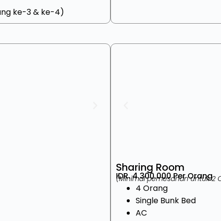
ang ke-3 & ke-4)
Sharing Room
IDR. 4.300.000 Per Orang
(Minimal pemesanan untuk 2 
4 Orang
Single Bunk Bed
AC