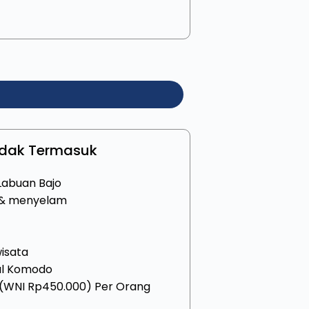
idak Termasuk
Labuan Bajo
n & menyelam
isata
al Komodo
 (WNI Rp450.000) Per Orang