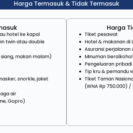
Harga Termasuk & Tidak Termasuk
masuk
Harga T
au hotel ke kapal
Tiket pesawat
in twin atau double
Hotel & makanan di 
Asuransi perjalana
 siang, makan malam)
Minuman beralkohol
Pengeluaran pribadi
Tip kru & pemandu w
asker, snorkle, jaket
Tiket Taman Nasion
(WNA Rp 750.000) / 
aga air
ne, Gopro)