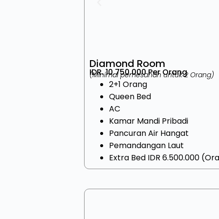
Diamond Room
IDR. 10.750.000 Per Orang
(Minimal pemesanan untuk 2 Orang)
2+1 Orang
Queen Bed
AC
Kamar Mandi Pribadi
Pancuran Air Hangat
Pemandangan Laut
Extra Bed IDR 6.500.000 (Or