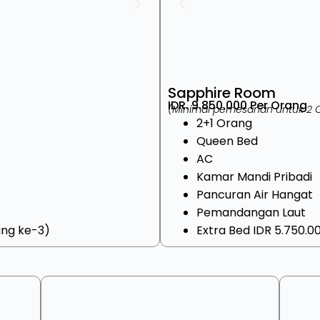
Sapphire
Room
IDR. 9.850.000 Per Orang
(Minimal pemesanan untuk 2 
2+1 Orang
Queen Bed
AC
Kamar Mandi Pribadi
Pancuran Air Hangat
Pemandangan Laut
ang ke-3)
Extra Bed IDR 5.750.0