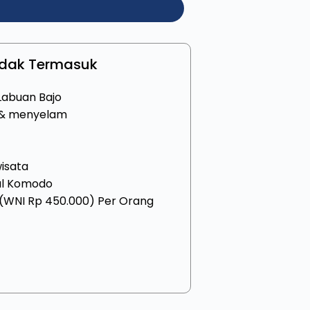
idak Termasuk
Labuan Bajo
n & menyelam
isata
al Komodo
(WNI Rp 450.000) Per Orang