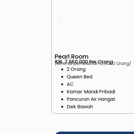
Pearl
Room
IDR. 7.650.000 Per Orang
(Minimal pemesanan untuk 2 Orang)
2 Orang
Queen Bed
AC
Kamar Mandi Pribadi
Pancuran Air Hangat
Dek Bawah