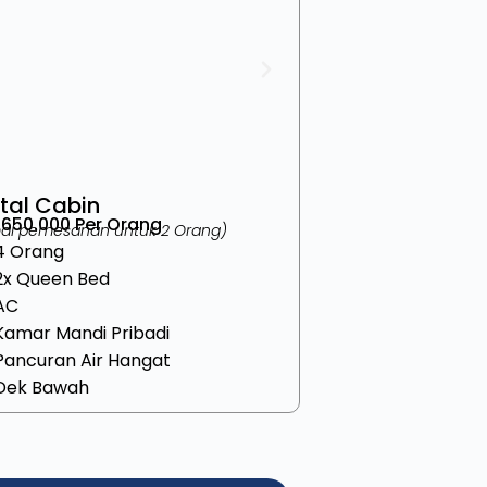
tal Cabin
5.650.000 Per Orang
mal pemesanan untuk 2 Orang)
4 Orang
2x Queen Bed
AC
Kamar Mandi Pribadi
Pancuran Air Hangat
Dek Bawah