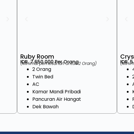
Ruby Room
Crys
IDR. 7.650.000 Per Orang
IDR. 
(Minimal pemesanan untuk 2 Orang)
(Mini
2 Orang
Twin Bed
AC
Kamar Mandi Pribadi
Pancuran Air Hangat
Dek Bawah