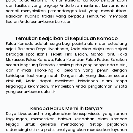
pulau-pulau eksotis di Taman Nasional Komodo. Dengan kabin
dan fasilitas yang lengkap, Anda bisa menikmati kenyamanan
sambil menyaksikan pemandangan laut yang menakjubkan.
Rasakan nuansa tradisi yang berpadu sempurna, membuat
liburan Anda benar-benar berkesan.
Temukan Keajaiban di Kepulauan Komodo
Pulau Komodo adalah surga bagi pecinta alam dan petualang
sejati. Bersama Derya Liveaboard, Anda akan diajak menjelajahi
berbagai spot ikonis seperti Pink Beach, Manta Point, Taka
Makassar, Pulau Kanawa, Pulau Kelor dan Pulau Padar. Saksikan
secara langsung Komodo, spesies purba yang hanya ada di sini,
dan nikmati snorkeling di perairan yang penuh dengan
kehidupan laut yang indah. Dengan rute yang disusun secara
eksklusif, Anda dapat menikmati keindahan alam tanpa
terganggu keramaian, memberikan Anda pengalaman wisata
yang benar-benar autentik.
Kenapa Harus Memilih Derya ?
Derya Liveaboard mengutamakan konsep wisata yang ramah
lingkungan, memastikan bahwa keindahan alam Komodo
terjaga untuk generasi mendatang. Setiap perjalanan
didampingi oleh kru profesional yang akan memberikan layanan