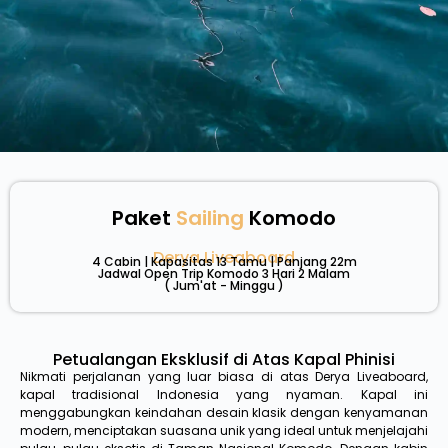
Paket
Sailing
Komodo
Derya Liveaboard
4 Cabin | Kapasitas 13 Tamu | Panjang 22m
Jadwal Open Trip Komodo 3 Hari 2 Malam
( Jum'at - Minggu )
Petualangan Eksklusif di Atas Kapal Phinisi
Nikmati perjalanan yang luar biasa di atas Derya Liveaboard,
kapal tradisional Indonesia yang nyaman. Kapal ini
menggabungkan keindahan desain klasik dengan kenyamanan
modern, menciptakan suasana unik yang ideal untuk menjelajahi