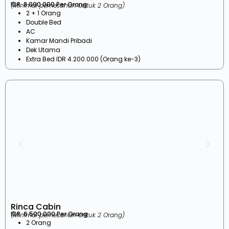
IDR. 8.000.000 Per Orang
(Minimal pemesanan untuk 2 Orang)
2 + 1 Orang
Double Bed
AC
Kamar Mandi Pribadi
Dek Utama
Extra Bed IDR 4.200.000 (Orang ke-3)
Rinca Cabin
IDR. 6.500.000 Per Orang
(Minimal pemesanan untuk 2 Orang)
2 Orang