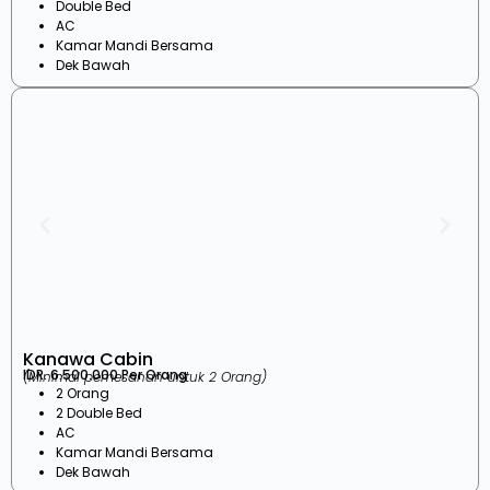
Double Bed
AC
Kamar Mandi Bersama
Dek Bawah
Kanawa Cabin
IDR. 6.500.000 Per Orang
(Minimal pemesanan untuk 2 Orang)
2 Orang
2 Double Bed
AC
Kamar Mandi Bersama
Dek Bawah