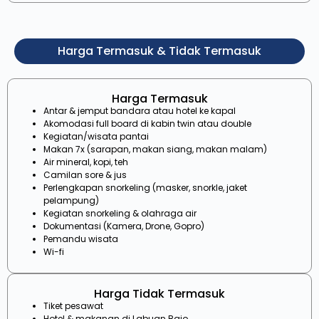
Harga Termasuk & Tidak Termasuk
Harga Termasuk
Antar & jemput bandara atau hotel ke kapal
Akomodasi full board di kabin twin atau double
Kegiatan/wisata pantai
Makan 7x (sarapan, makan siang, makan malam)
Air mineral, kopi, teh
Camilan sore & jus
Perlengkapan snorkeling (masker, snorkle, jaket
pelampung)
Kegiatan snorkeling & olahraga air
Dokumentasi (Kamera, Drone, Gopro)
Pemandu wisata
Wi-fi
Harga Tidak Termasuk
Tiket pesawat
Hotel & makanan di Labuan Bajo