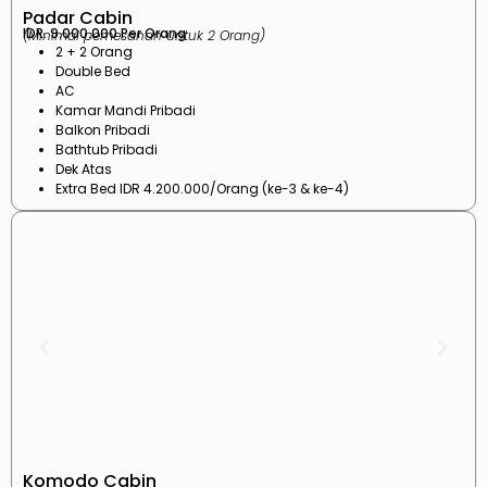
Padar Cabin
IDR. 9.000.000 Per Orang
(Minimal pemesanan untuk 2 Orang)
2 + 2 Orang
Double Bed
AC
Kamar Mandi Pribadi
Balkon Pribadi
Bathtub Pribadi
Dek Atas
Extra Bed IDR 4.200.000/Orang (ke-3 & ke-4)
Komodo Cabin