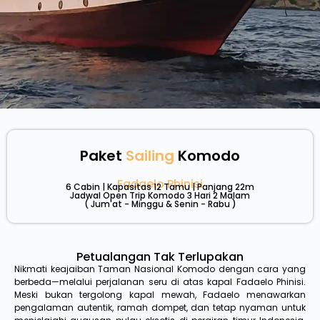
Paket
Sailing
Komodo
Fadaelo Phinisi
6 Cabin | Kapasitas 12 Tamu | Panjang 22m
Jadwal Open Trip Komodo 3 Hari 2 Malam
( Jum'at - Minggu & Senin - Rabu )
Petualangan Tak Terlupakan
Nikmati keajaiban Taman Nasional Komodo dengan cara yang
berbeda—melalui perjalanan seru di atas kapal Fadaelo Phinisi.
Meski bukan tergolong kapal mewah, Fadaelo menawarkan
pengalaman autentik, ramah dompet, dan tetap nyaman untuk