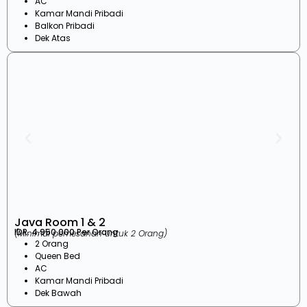
AC
Kamar Mandi Pribadi
Balkon Pribadi
Dek Atas
Java Room 1 & 2
IDR. 4.950.000 Per Orang
(Minimal pemesanan untuk 2 Orang)
2 Orang
Queen Bed
AC
Kamar Mandi Pribadi
Dek Bawah