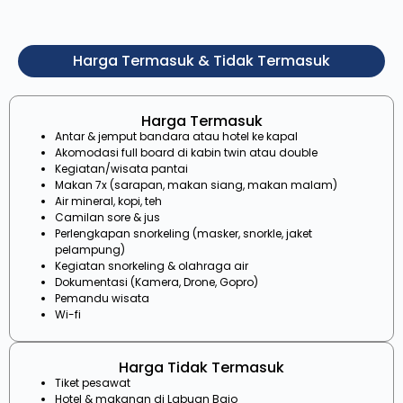
Harga Termasuk & Tidak Termasuk
Harga Termasuk
Antar & jemput bandara atau hotel ke kapal
Akomodasi full board di kabin twin atau double
Kegiatan/wisata pantai
Makan 7x (sarapan, makan siang, makan malam)
Air mineral, kopi, teh
Camilan sore & jus
Perlengkapan snorkeling (masker, snorkle, jaket
pelampung)
Kegiatan snorkeling & olahraga air
Dokumentasi (Kamera, Drone, Gopro)
Pemandu wisata
Wi-fi
Harga Tidak Termasuk
Tiket pesawat
Hotel & makanan di Labuan Bajo