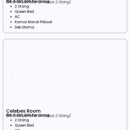
IDR. 6.350.000 Per Orang
(Minimal pemesanan untuk 2 Orang)
2 Orang
Queen Bed
AC
Kamar Mandi Pribadi
Dek Utama
Celebes Room
IDR. 5.250.000 Per Orang
(Minimal pemesanan untuk 2 Orang)
2 Orang
Queen Bed