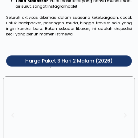
Taka Makassar
: Pulau pasir kecil yang hanya muncul saat
air surut, sangat Instagramable!
Seluruh aktivitas dikemas dalam suasana kekeluargaan, cocok
untuk backpacker, pasangan muda, hingga traveler solo yang
ingin koneksi baru. Bukan sekadar liburan, ini adalah ekspedisi
kecil yang penuh momen istimewa.
Harga Paket 3 Hari 2 Malam (2026)
Pilih jenis kamar di bawah ini