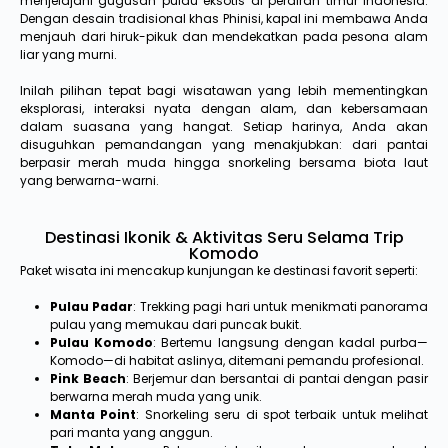
menjelajahi gugusan pulau eksotis di perairan timur Indonesia.
Dengan desain tradisional khas Phinisi, kapal ini membawa Anda
menjauh dari hiruk-pikuk dan mendekatkan pada pesona alam
liar yang murni.
Inilah pilihan tepat bagi wisatawan yang lebih mementingkan
eksplorasi, interaksi nyata dengan alam, dan kebersamaan
dalam suasana yang hangat. Setiap harinya, Anda akan
disuguhkan pemandangan yang menakjubkan: dari pantai
berpasir merah muda hingga snorkeling bersama biota laut
yang berwarna-warni.
Destinasi Ikonik & Aktivitas Seru Selama Trip
Komodo
Paket wisata ini mencakup kunjungan ke destinasi favorit seperti:
Pulau Padar
: Trekking pagi hari untuk menikmati panorama
pulau yang memukau dari puncak bukit.
Pulau Komodo
: Bertemu langsung dengan kadal purba—
Komodo—di habitat aslinya, ditemani pemandu profesional.
Pink Beach
: Berjemur dan bersantai di pantai dengan pasir
berwarna merah muda yang unik.
Manta Point
: Snorkeling seru di spot terbaik untuk melihat
pari manta yang anggun.