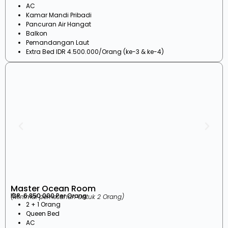
AC
Kamar Mandi Pribadi
Pancuran Air Hangat
Balkon
Pemandangan Laut
Extra Bed IDR 4.500.000/Orang (ke-3 & ke-4)
Master Ocean Room
IDR. 6.850.000 Per Orang
(Minimal pemesanan untuk 2 Orang)
2 + 1 Orang
Queen Bed
AC