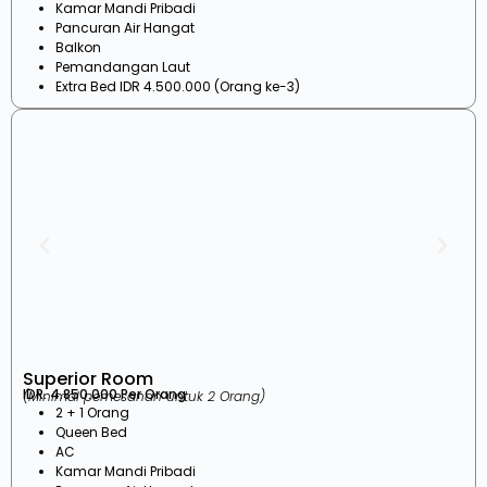
Kamar Mandi Pribadi
Pancuran Air Hangat
Balkon
Pemandangan Laut
Extra Bed IDR 4.500.000 (Orang ke-3)
Superior Room
IDR. 4.850.000 Per Orang
(Minimal pemesanan untuk 2 Orang)
2 + 1 Orang
Queen Bed
AC
Kamar Mandi Pribadi