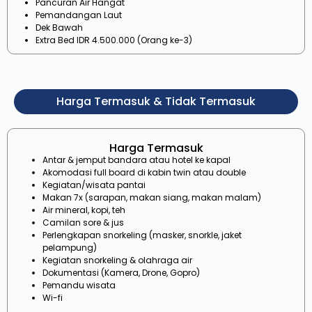
Pancuran Air Hangat
Pemandangan Laut
Dek Bawah
Extra Bed IDR 4.500.000 (Orang ke-3)
Harga Termasuk & Tidak Termasuk
Harga Termasuk
Antar & jemput bandara atau hotel ke kapal
Akomodasi full board di kabin twin atau double
Kegiatan/wisata pantai
Makan 7x (sarapan, makan siang, makan malam)
Air mineral, kopi, teh
Camilan sore & jus
Perlengkapan snorkeling (masker, snorkle, jaket
pelampung)
Kegiatan snorkeling & olahraga air
Dokumentasi (Kamera, Drone, Gopro)
Pemandu wisata
Wi-fi