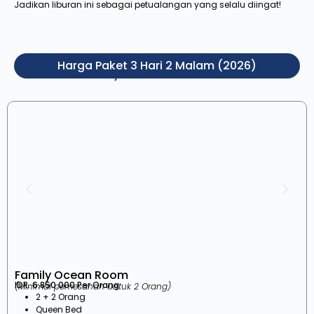
Jadikan liburan ini sebagai petualangan yang selalu diingat!
Harga Paket 3 Hari 2 Malam (2026)
Pilih jenis kamar di bawah ini
Family Ocean Room
IDR. 6.850.000 Per Orang
(Minimal pemesanan untuk 2 Orang)
2 + 2 Orang
Queen Bed