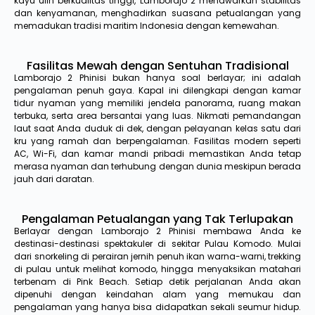
kayu ulin berkualitas tinggi, Lamborajo 2 menawarkan stabilitas
dan kenyamanan, menghadirkan suasana petualangan yang
memadukan tradisi maritim Indonesia dengan kemewahan.
Fasilitas Mewah dengan Sentuhan Tradisional
Lamborajo 2 Phinisi bukan hanya soal berlayar; ini adalah
pengalaman penuh gaya. Kapal ini dilengkapi dengan kamar
tidur nyaman yang memiliki jendela panorama, ruang makan
terbuka, serta area bersantai yang luas. Nikmati pemandangan
laut saat Anda duduk di dek, dengan pelayanan kelas satu dari
kru yang ramah dan berpengalaman. Fasilitas modern seperti
AC, Wi-Fi, dan kamar mandi pribadi memastikan Anda tetap
merasa nyaman dan terhubung dengan dunia meskipun berada
jauh dari daratan.
Pengalaman Petualangan yang Tak Terlupakan
Berlayar dengan Lamborajo 2 Phinisi membawa Anda ke
destinasi-destinasi spektakuler di sekitar Pulau Komodo. Mulai
dari snorkeling di perairan jernih penuh ikan warna-warni, trekking
di pulau untuk melihat komodo, hingga menyaksikan matahari
terbenam di Pink Beach. Setiap detik perjalanan Anda akan
dipenuhi dengan keindahan alam yang memukau dan
pengalaman yang hanya bisa didapatkan sekali seumur hidup.