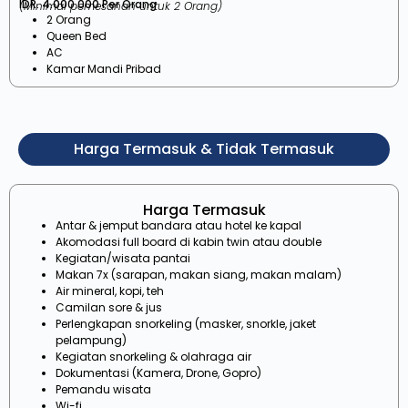
IDR. 4.000.000 Per Orang
(Minimal pemesanan untuk 2 Orang)
2 Orang
Queen Bed
AC
Kamar Mandi Pribad
Harga Termasuk & Tidak Termasuk
Harga Termasuk
Antar & jemput bandara atau hotel ke kapal
Akomodasi full board di kabin twin atau double
Kegiatan/wisata pantai
Makan 7x (sarapan, makan siang, makan malam)
Air mineral, kopi, teh
Camilan sore & jus
Perlengkapan snorkeling (masker, snorkle, jaket
pelampung)
Kegiatan snorkeling & olahraga air
Dokumentasi (Kamera, Drone, Gopro)
Pemandu wisata
Wi-fi