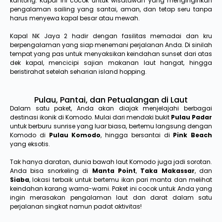
kantong. Kapal ini cocok untuk wisatawan yang menginginkan
pengalaman sailing yang santai, aman, dan tetap seru tanpa
harus menyewa kapal besar atau mewah.
Kapal NK Jaya 2 hadir dengan fasilitas memadai dan kru
berpengalaman yang siap menemani perjalanan Anda. Di sinilah
tempat yang pas untuk menyaksikan keindahan sunset dari atas
dek kapal, mencicipi sajian makanan laut hangat, hingga
beristirahat setelah seharian island hopping.
Pulau, Pantai, dan Petualangan di Laut
Dalam satu paket, Anda akan diajak menjelajahi berbagai
destinasi ikonik di Komodo. Mulai dari mendaki bukit
Pulau Padar
untuk berburu sunrise yang luar biasa, bertemu langsung dengan
Komodo di
Pulau Komodo
, hingga bersantai di
Pink Beach
yang eksotis.
Tak hanya daratan, dunia bawah laut Komodo juga jadi sorotan.
Anda bisa snorkeling di
Manta Point
,
Taka Makassar
, dan
Siaba
, lokasi terbaik untuk bertemu ikan pari manta dan melihat
keindahan karang warna-warni. Paket ini cocok untuk Anda yang
ingin merasakan pengalaman laut dan darat dalam satu
perjalanan singkat namun padat aktivitas!