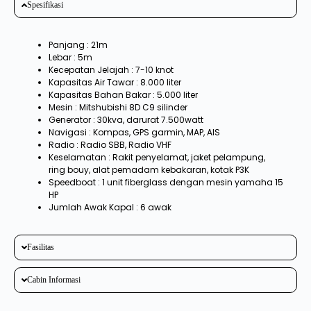
Spesifikasi
Panjang : 21m
Lebar : 5m
Kecepatan Jelajah : 7-10 knot
Kapasitas Air Tawar : 8.000 liter
Kapasitas Bahan Bakar : 5.000 liter
Mesin : Mitshubishi 8D C9 silinder
Generator : 30kva, darurat 7.500watt
Navigasi : Kompas, GPS garmin, MAP, AIS
Radio : Radio SBB, Radio VHF
Keselamatan : Rakit penyelamat, jaket pelampung,
ring bouy, alat pemadam kebakaran, kotak P3K
Speedboat : 1 unit fiberglass dengan mesin yamaha 15
HP
Jumlah Awak Kapal : 6 awak
Fasilitas
Cabin Informasi