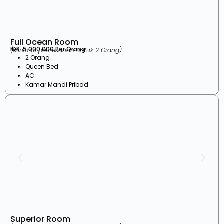
Full Ocean Room
IDR. 5.000.000 Per Orang
(Minimal pemesanan untuk 2 Orang)
2 Orang
Queen Bed
AC
Kamar Mandi Pribad
Superior Room