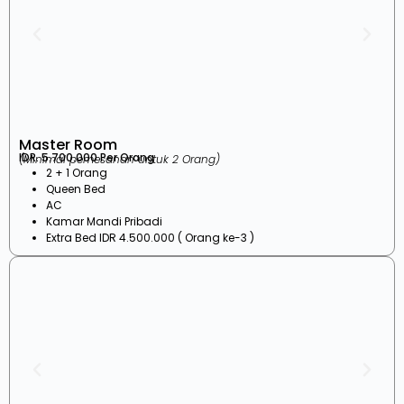
Master Room
IDR. 5.700.000 Per Orang
(Minimal pemesanan untuk 2 Orang)
2 + 1 Orang
Queen Bed
AC
Kamar Mandi Pribadi
Extra Bed IDR 4.500.000 ( Orang ke-3 )