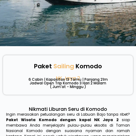
Paket
Sailing
Komodo
NK Jaya 2
6 Cabin | Kapasitas 13 Tamu | Panjang 21m
Jadwal Open Trip Komodo 3 Hari 2 Malam
( Jum'at - Minggu )
Nikmati Liburan Seru di Komodo
Ingin merasakan petualangan seru di Labuan Bajo tanpa ribet?
Paket Wisata Komodo dengan kapal NK Jaya 2
siap
membawa Anda menjelajahi pulau-pulau eksotis di Taman
Nasional Komodo dengan suasana nyaman dan ramah