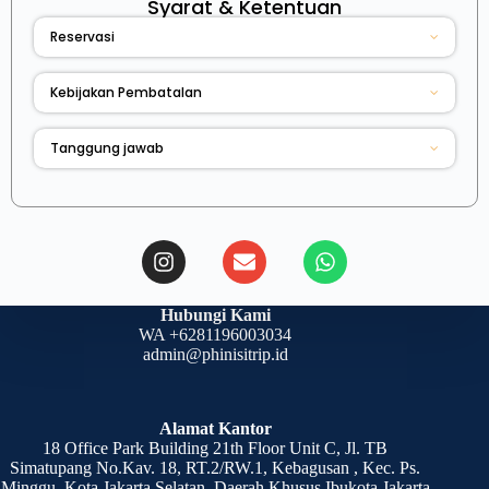
Syarat & Ketentuan
Reservasi
Kebijakan Pembatalan
Tanggung jawab
Hubungi Kami
WA +6281196003034
admin@phinisitrip.id
Alamat Kantor
18 Office Park Building 21th Floor Unit C, Jl. TB
Simatupang No.Kav. 18, RT.2/RW.1, Kebagusan , Kec. Ps.
Minggu, Kota Jakarta Selatan, Daerah Khusus Ibukota Jakarta