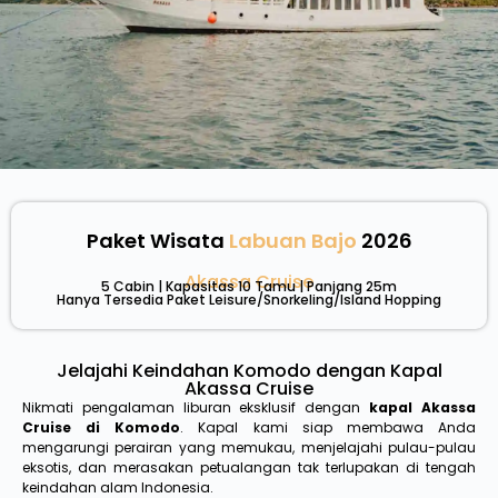
Paket Wisata
Labuan Bajo
2026
Akassa Cruise
5 Cabin | Kapasitas 10 Tamu | Panjang 25m
Hanya Tersedia Paket Leisure/Snorkeling/Island Hopping
Jelajahi Keindahan Komodo dengan Kapal
Akassa Cruise
Nikmati pengalaman liburan eksklusif dengan
kapal Akassa
Cruise di Komodo
. Kapal kami siap membawa Anda
mengarungi perairan yang memukau, menjelajahi pulau-pulau
eksotis, dan merasakan petualangan tak terlupakan di tengah
keindahan alam Indonesia.