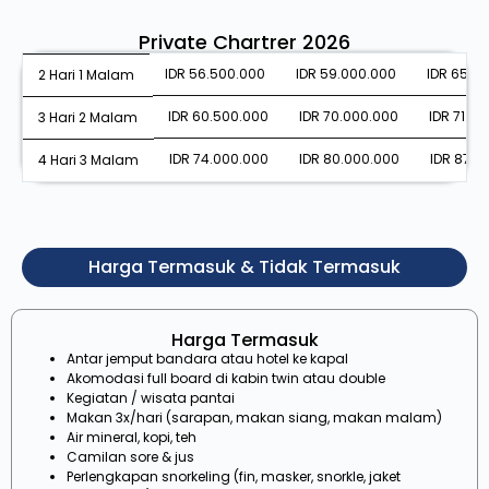
Private Chartrer 2026
IDR 56.500.000
IDR 59.000.000
IDR 65.0
2 Hari 1 Malam
IDR 60.500.000
IDR 70.000.000
IDR 71.5
3 Hari 2 Malam
IDR 74.000.000
IDR 80.000.000
IDR 87.0
4 Hari 3 Malam
Harga Termasuk & Tidak Termasuk
Harga Termasuk
Antar jemput bandara atau hotel ke kapal
Akomodasi full board di kabin twin atau double
Kegiatan / wisata pantai
Makan 3x/hari (sarapan, makan siang, makan malam)
Air mineral, kopi, teh
Camilan sore & jus
Perlengkapan snorkeling (fin, masker, snorkle, jaket