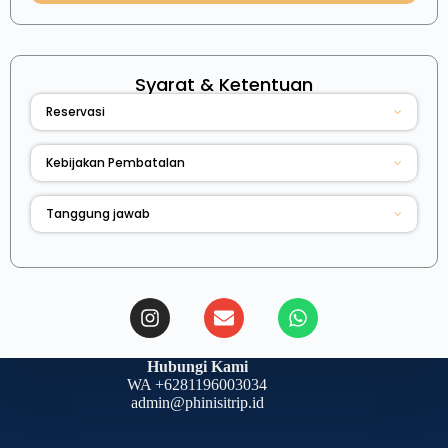
Syarat & Ketentuan
Reservasi
Kebijakan Pembatalan
Tanggung jawab
Hubungi Kami
WA +6281196003034
admin@phinisitrip.id